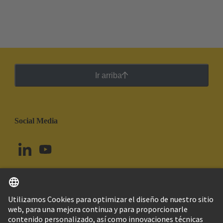
Ir arriba
Social Media
Español
Uruguay