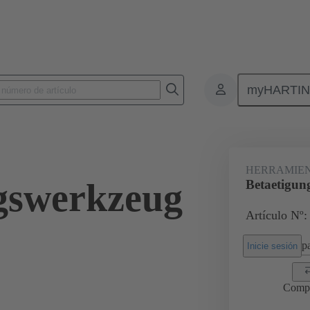
myHARTI
es/montaje
Herramientas de extracción
09 99 000 0367
HERRAMIEN
gswerkzeug
Betaetigun
Artículo Nº:
pa
Inicie sesión
Comp