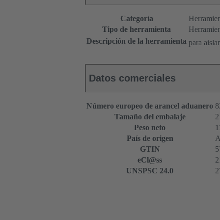
Categoría
Herramien
Tipo de herramienta
Herramien
Descripción de la herramienta
para aisl
Datos comerciales
Número europeo de arancel aduanero
8
Tamaño del embalaje
2
Peso neto
1
País de origen
A
GTIN
5
eCl@ss
2
UNSPSC 24.0
2