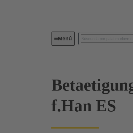
Menú
Herramientas
Productos
D
Betaetigun
f.Han ES