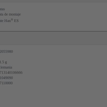
tas
ta de montaje
®
ante Han
ES
2055980
1.5 g
lemania
713140106666
1049090
7110000