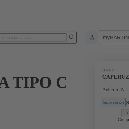
myHARTI
nectores de cable y cableados
Conectores de potencia y señal
Produ
BASE
 TIPO C
CAPERUZA
Artículo Nº:
pa
Inicie sesión
Comp