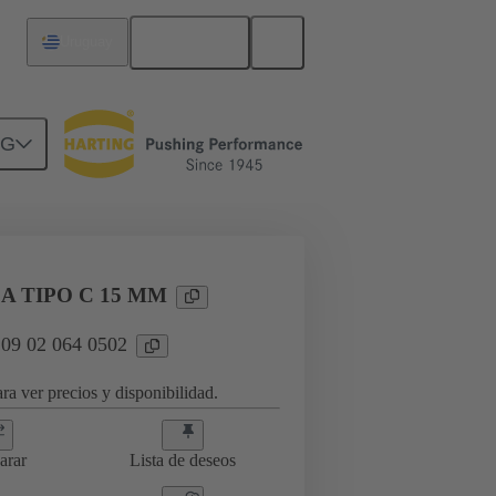
Español
Uruguay
NG
ctos
09 02 064 0502
 TIPO C 15 MM
 09 02 064 0502
ra ver precios y disponibilidad.
arar
Lista de deseos