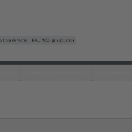
 fibra de vidrio
RAL 7032 (gris guijarro)
cargas
Productos relacionados
Distribuidore