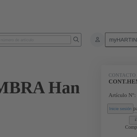
myHARTI
Conectores rectangulares
Productos
Contactos
Eléctrico
CONTACTO 
MBRA Han
CONT.HEM
Artículo Nº:
pa
Inicie sesión
Comp