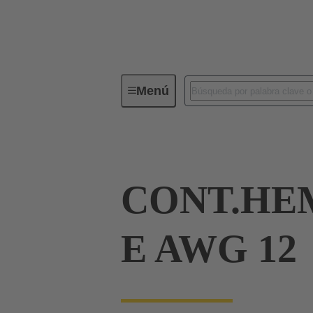
Menú
Conectores industriales / Han®
CONT.HE
E AWG 12