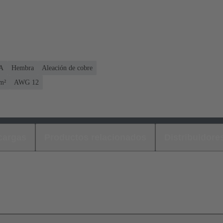
 A
Hembra
Aleación de cobre
m²
AWG 12
cargas
Productos relacionados
Distribuidore