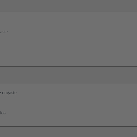
aste
 engaste
dos