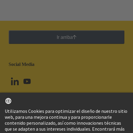
Ir arriba
Social Media
Español
Uruguay