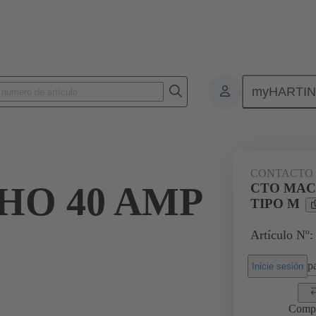
myHARTI
0 6103
CONTACTO
HO 40 AMP
CTO MAC
TIPO M
Artículo Nº:
pa
Inicie sesión
Comp