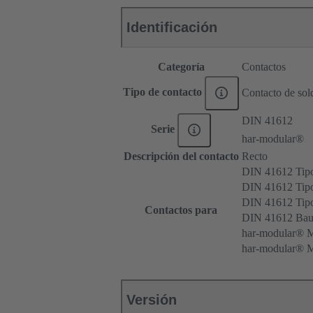
Identificación
Categoría
Contactos
Tipo de contacto
Contacto de sol
DIN 41612
Serie
har-modular®
Descripción del contacto
Recto
DIN 41612 Tip
DIN 41612 Tipo
DIN 41612 Ti
Contactos para
DIN 41612 Bau
har-modular® 
har-modular® M
Versión