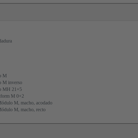
dadura
o M
 M inverso
po MH 21+5
form M 0+2
Módulo M, macho, acodado
ódulo M, macho, recto