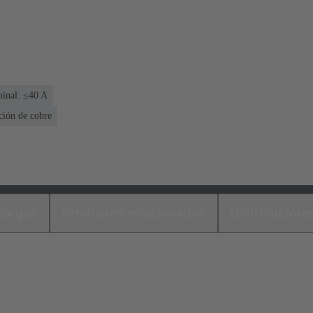
minal: ≤40 A
ción de cobre
cargas
Productos relacionados
Distribuidore