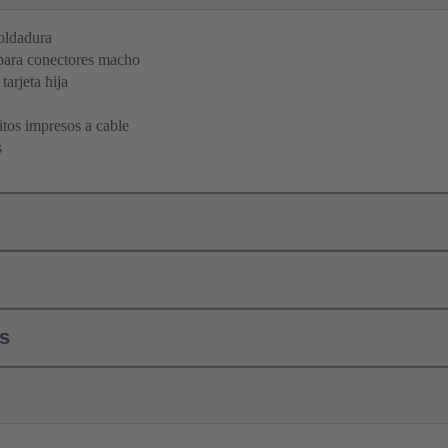
oldadura
para conectores macho
tarjeta hija
itos impresos a cable
s
ls