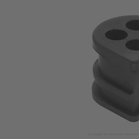
La imagen es meramente ilustrativa