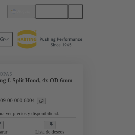
Español
Uruguay
NG
da de cable
09 00 000 6004
OPAS
ing f. Split Hood, 4x OD 6mm
 09 00 000 6004
ra ver precios y disponibilidad.
arar
Lista de deseos