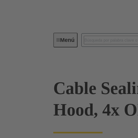
Menú
Conectores industriales / Han®
Cable Sealin
Hood, 4x 