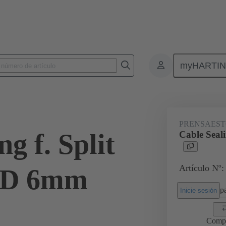
myHARTI
Conectores rectangulares
Productos
Accesorios
Junta de entra
PRENSAEST
g f. Split
Cable Seal
Artículo Nº:
OD 6mm
pa
Inicie sesión
Comp