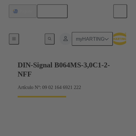
Español
Uruguay
Terminación de placa madre a tarjeta hija
myHARTING
DIN-Signal B064MS-3,0C1-2-
NFF
Artículo Nº: 09 02 164 6921 222