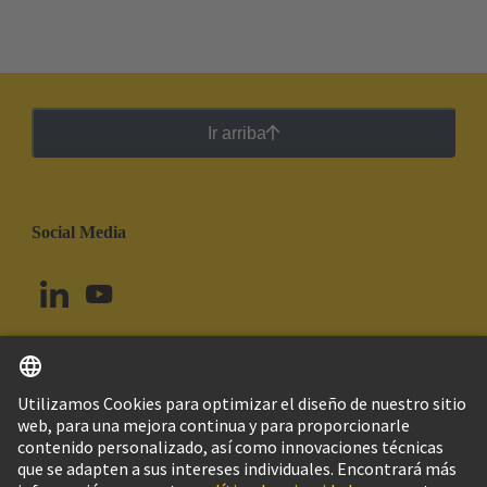
Ir arriba
Social Media
Español
Uruguay