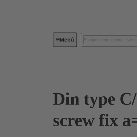
Menú
Conectividad de dispositivos
Co
Terminación de placa madre a tarjeta hija
Din type C
screw fix a