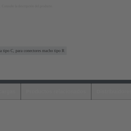
. Consulte la descripción del producto.
a tipo C, para conectores macho tipo R
cargas
Productos relacionados
Distribuidore