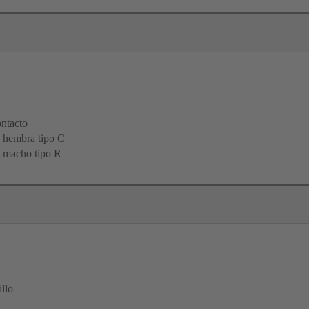
ontacto
s hembra tipo C
s macho tipo R
illo