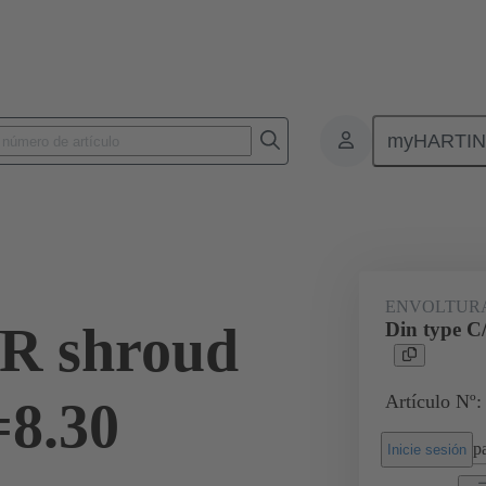
myHARTI
nectores de placas de circuitos impresos
Conectores de placa a placa de ci
09 03 000 9964
ENVOLTURA
/R shroud
Din type C
Artículo Nº:
=8.30
pa
Inicie sesión