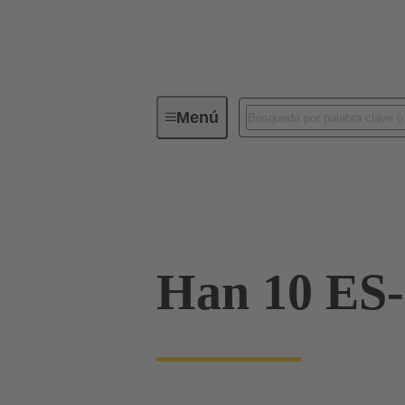
Menú
Conectores industriales / Han®
Corrientes hasta 16 A
09 33 010 2716
Han 10 ES