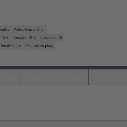
embra
Policarbonato (PC)
 ‌16 A
Tamaño: 10 B
Contactos: 10
ción de cobre
Chapado en plata
cargas
Productos relacionados
Distribuidore