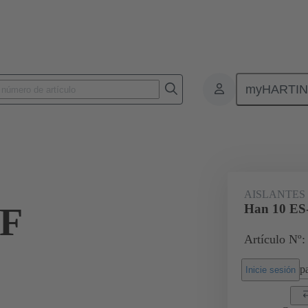
myHARTI
Conectores rectangulares
Productos
Aislantes monobloque
Par
AISLANTES
-F
Han 10 ES
Artículo Nº:
pa
Inicie sesión