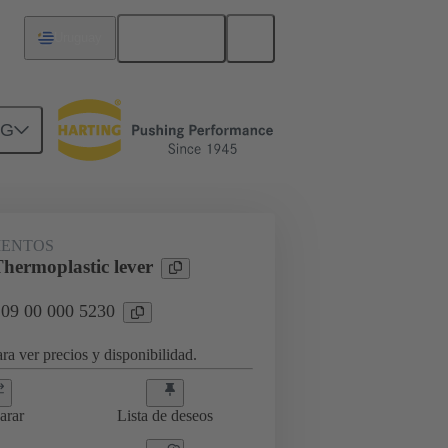
Español
Uruguay
NG
loqueo
09 00 000 5230
IENTOS
hermoplastic lever
 09 00 000 5230
ra ver precios y disponibilidad.
arar
Lista de deseos