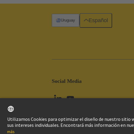
Español
Uruguay
Social Media