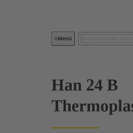
Menú
Conectores industriales / Han®
Han 24 B
Thermoplas