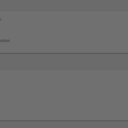
s
entos