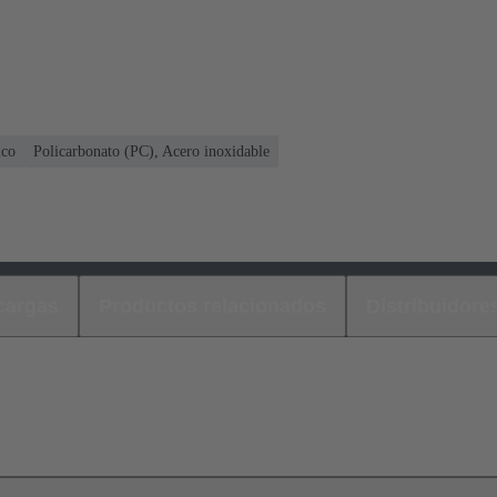
ico
Policarbonato (PC), Acero inoxidable
cargas
Productos relacionados
Distribuidore