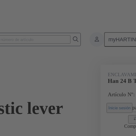
myHARTI
Conectores rectangulares
Productos
Accesorios
Sistemas de b
ENCLAVAM
Han 24 B T
Artículo Nº:
tic lever
pa
Inicie sesión
Comp