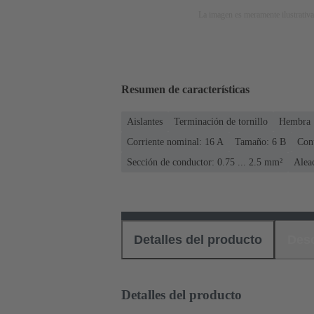
La imagen es meramente ilustrativa
Resumen de características
Aislantes
Terminación de tornillo
Hembra
Corriente nominal: ‌16 A
Tamaño: 6 B
Cont
Sección de conductor: 0.75 ... 2.5 mm²
Alea
Detalles del producto
Des
Detalles del producto