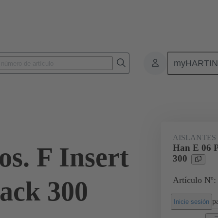
myHARTI
Conectores rectangulares
Productos
Aislantes monobloque
Par
1 XL
AISLANTES
s. F Insert
Han E 06 P
300
Artículo Nº
ack 300
pa
Inicie sesión