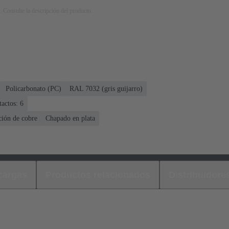
. Consulte la descripción del producto.
Policarbonato (PC)
RAL 7032 (gris guijarro)
actos: 6
ción de cobre
Chapado en plata
cargas
Productos relacionados
Distribuidore