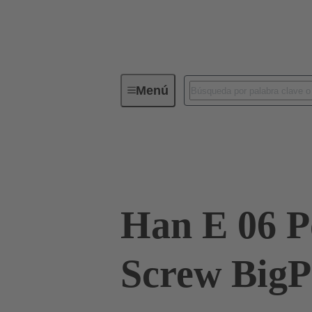
Menú
Conectores industriales / Han®
Corrientes hasta 16 A
09 33 006 270
Han E 06 Po
Screw BigP