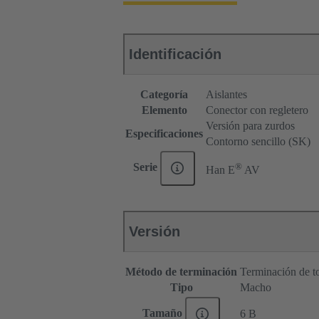
Identificación
Categoría
Aislantes
Elemento
Conector con regletero
Versión para zurdos
Especificaciones
Contorno sencillo (SK)
®
Serie
Han E
AV
Versión
Método de terminación
Terminación de to
Tipo
Macho
Tamaño
6 B