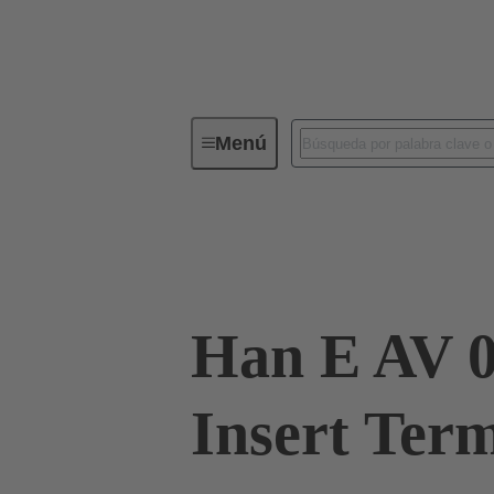
Menú
Conectores industriales / Han®
Conector con regletero
09 33 006 46
Han E AV 0
Insert Ter