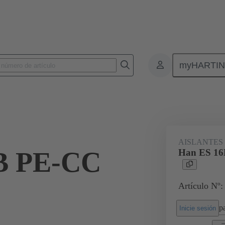
myHARTI
Conectores rectangulares
Productos
Aislantes monobloque
Par
AISLANTES
B PE-CC
Han ES 16
Artículo Nº:
pa
Inicie sesión