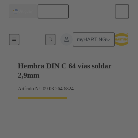
Español
Uruguay
Terminación de placa madre a tarjeta hija
myHARTING
Hembra DIN C 64 vías soldar
2,9mm
Artículo Nº: 09 03 264 6824