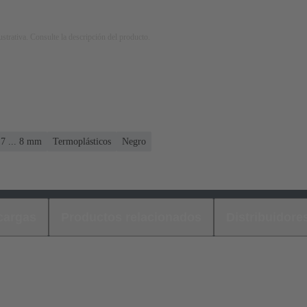
strativa. Consulte la descripción del producto.
 7 ... 8 mm
Termoplásticos
Negro
cargas
Productos relacionados
Distribuidore