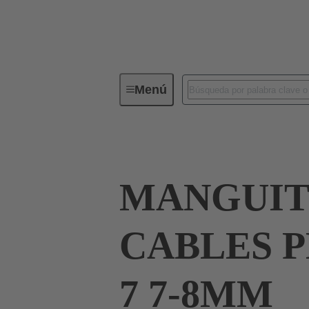
Menú
Conectores industriales / Han®
MANGUIT
CABLES P
7 7-8MM