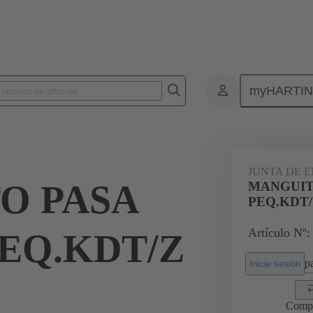
myHARTI
Conectores rectangulares
Productos
Accesorios
Juntas
0
JUNTA DE 
O PASA
MANGUIT
PEQ.KDT/
Artículo Nº:
EQ.KDT/Z
pa
Inicie sesión
Comp