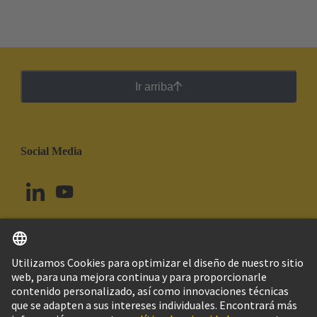
Ir arriba
Social Media
Español
Uruguay