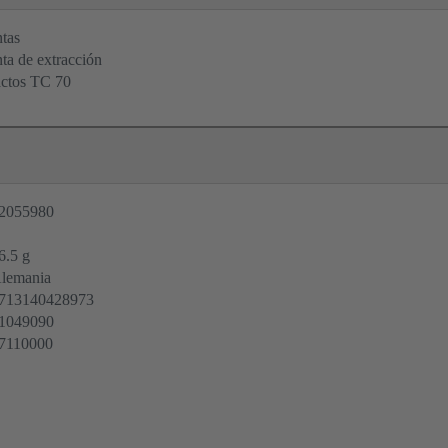
tas
ta de extracción
actos TC 70
2055980
6.5 g
lemania
713140428973
1049090
7110000