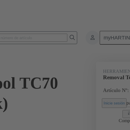
myHARTI
es/montaje
Herramientas de extracción
09 99 000 0015
HERRAMIEN
ool TC70
Removal T
Artículo Nº:
k)
pa
Inicie sesión
Comp