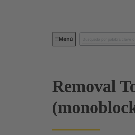
Menú
Herramientas
Productos
D
Removal T
(monobloc