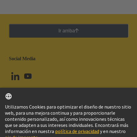
Ir arriba
Social Media
Español
Uruguay
© Grupo Tecnológico HARTING