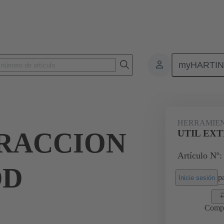
myHARTI
es/montaje
Herramientas de extracción
09 99 000 0012
HERRAMIEN
TRACCION
UTIL EXT
Artículo Nº:
DD
pa
Inicie sesión
Comp