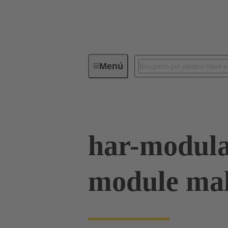
Menú
Serie
Productos
02 53 90
har-modul
module mal