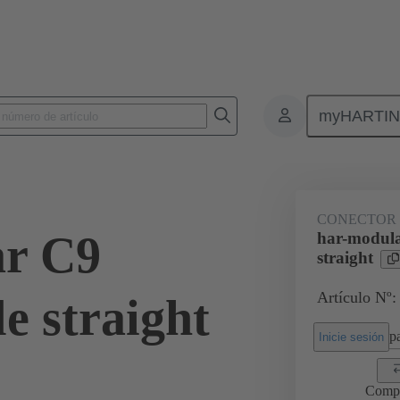
myHARTI
9 1101
CONECTOR
ar C9
har-modul
straight
Artículo Nº:
e straight
pa
Inicie sesión
Comp