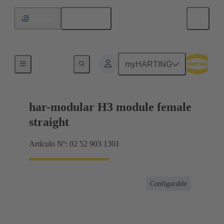
Español
Uruguay
Terminación de placa madre a tarjeta hija
myHARTING
har-modular H3 module female
straight
Artículo Nº: 02 52 903 1301
Configurable