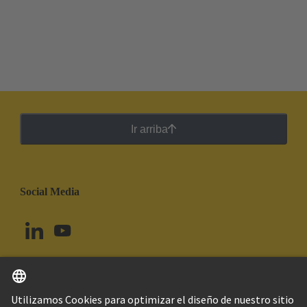
Ir arriba
Social Media
Español
Uruguay