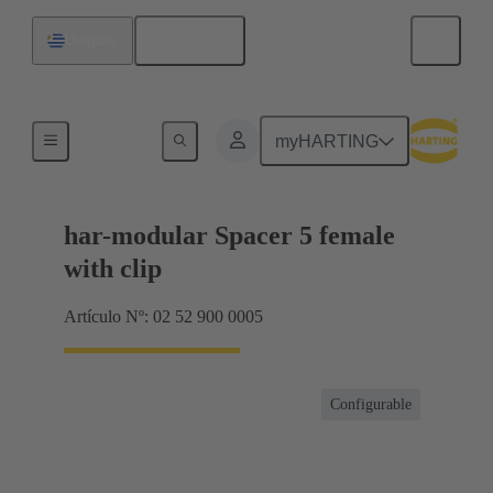
Español
Uruguay
Terminación de placa madre a tarjeta hija
myHARTING
har-modular Spacer 5 female
with clip
Artículo Nº: 02 52 900 0005
Configurable