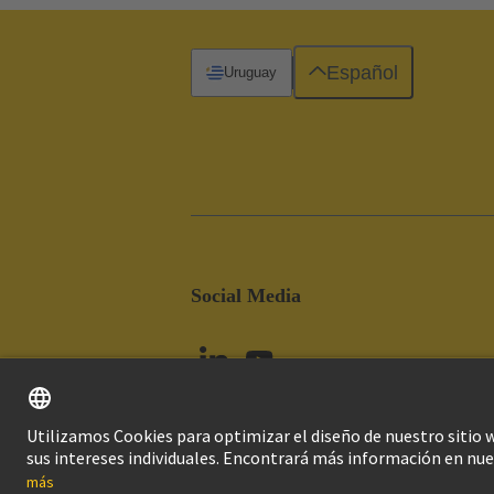
Español
Uruguay
Social Media