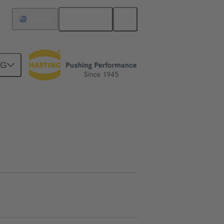
Español
Uruguay
NG