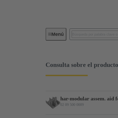
Menú
Serie
Productos
02 09 50
Consulta sobre el product
har-modular assem. aid f
02 09 500 0009