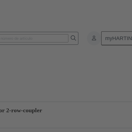
myHARTI
0 0009
Consulta sobre el producto
o
or 2-row-coupler