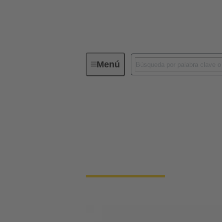
Menú
Sistemas de solenoides
Sistemas de solenoi
Desde hace 25 años, representamos el sinón
automovilística, así como en mecatrónica y 