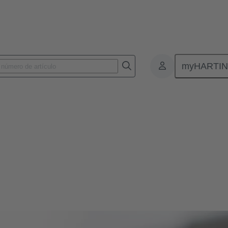
myHARTI
des
imo de máxima calidad e innovaciones líderes en sistemas magnéticos p
tecnología de terminación.