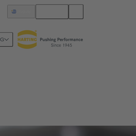
Español
Uruguay
NG
ara actuadores en la ingeniería