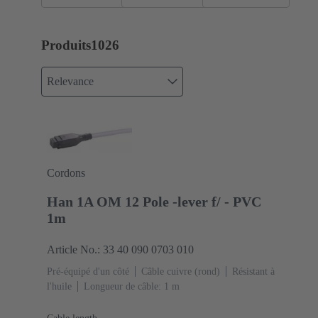
assemblés
Produits
1026
Relevance
Cordons
Han 1A OM 12 Pole -lever f/ - PVC
1m
Article No.: 33 40 090 0703 010
Pré-équipé d'un côté
Câble cuivre (rond)
Résistant à
l'huile
Longueur de câble: 1 m