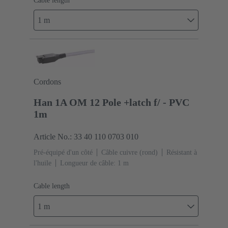
Cable length
1 m
Cordons
Han 1A OM 12 Pole +latch f/ - PVC
1m
Article No.: 33 40 110 0703 010
Pré-équipé d'un côté
Câble cuivre (rond)
Résistant à
l'huile
Longueur de câble: 1 m
Cable length
1 m