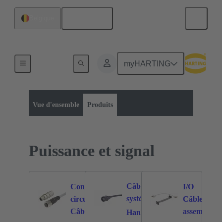
Français
Belgique
myHARTING
Catégorie de produit :
Puissance et signal
Puissance et signal
Vue d'ensemble
Produits
Puissance et signal
Câble
Connecteurs
I/O
système
circulaires
Câbles
772
173
®
Câbles
assemblés
Han