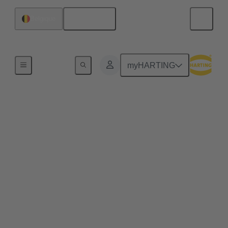
Français
Belgique
Accueil
myHARTING
Connecteurs industriels
Han®
Manipulation rapide et facile, robustesse, souplesse
d'utilisation, longue durée de vie et, idéalement,
montage sans outil - quelles que soient vos attentes à
l'égard d'un connecteur, les connecteurs
rectangulaires et les connecteurs circulaires
industriels Han® ne vous décevront pas. Mais vous
bénéficierez de bien plus encore.