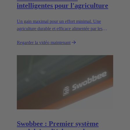
intelligentes pour l'agriculture
Un gain maximal pour un effort minimal. Une
agriculture durable et efficace alimentée par les
interfaces haute tension AEF de HARTING.
Regarder la vidéo maintenant
Swobbee : Premier système