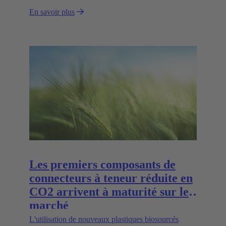
HARTING peuvent contribuer à simplifier le
En savoir plus
dépannage et à réduire les temps d'arrêt.
Les premiers composants de
connecteurs à teneur réduite en
CO2 arrivent à maturité sur le
marché
L'utilisation de nouveaux plastiques biosourcés