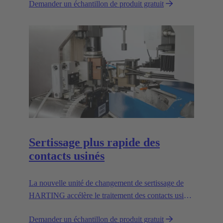
Demander un échantillon de produit gratuit
pertinentes.
Sertissage plus rapide des
contacts usinés
La nouvelle unité de changement de sertissage de
HARTING accélère le traitement des contacts usinés
en remplaçant l'alimentateur vibrant.
Demander un échantillon de produit gratuit