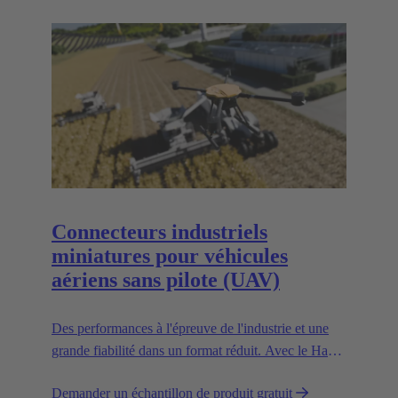
Connecteurs industriels
miniatures pour véhicules
aériens sans pilote (UAV)
Des performances à l'épreuve de l'industrie et une
grande fiabilité dans un format réduit. Avec le Han®
MPC, le leader technologique européen de
Demander un échantillon de produit gratuit
confiance HARTING présente le premier