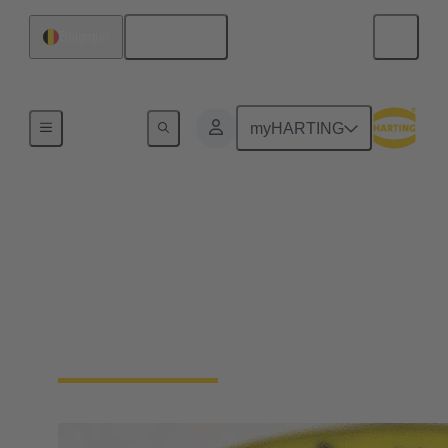
Français
Belgique
Connectivité d'Equipements
myHARTING
Connecteurs de câbles
et assemblages de câbles
Robustesse maximale, blindage contre les
interférences électromagnétiques, protection IP,
facilité de connexion et sécurité d'utilisation.