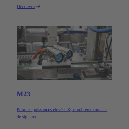
Découvrir
M23
Pour les puissances élevées &, nombreux contacts
de signaux.