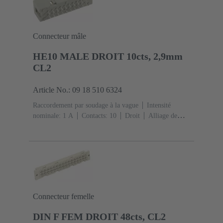
D20
Fixation pour circuit imprimé: Avec bride de
fixation
Résine thermoplastique, remplie de fibre de
verre
RAL 7032 (gris silex)
Connecteur mâle
HE10 MALE DROIT 10cts, 2,9mm
CL2
Article No.: 09 18 510 6324
Raccordement par soudage à la vague
Intensité
nominale: ‌1 A
Contacts: 10
Droit
Alliage de
cuivre
Métal noble sur Ni Côté accouplement, Sn sur
Ni Côté raccordement
Classe de performance: 2, selon
IEC 60603-13
Résine thermoplastique (PBT)
Gris
Connecteur femelle
DIN F FEM DROIT 48cts, CL2