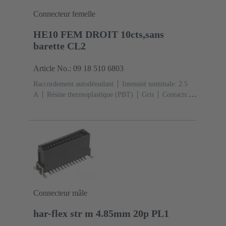
Connecteur femelle
HE10 FEM DROIT 10cts,sans
barette CL2
Article No.: 09 18 510 6803
Raccordement autodénudant
Intensité nominale: ‌2.5
A
Résine thermoplastique (PBT)
Gris
Contacts:
10
Classe de performance: 2, selon IEC 60603-
13
Alliage de cuivre
Au sur Ni Côté accouplement,
Sn sur Ni Côté raccordement
Connecteur mâle
har-flex str m 4.85mm 20p PL1