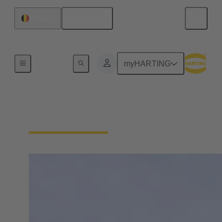
Français
Belgique
Accueil
myHARTING
HARTING Worldwide