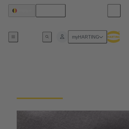
Français
Belgique
Accueil
myHARTING
Informations générales
relatives aux
fournisseurs