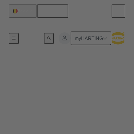
Français
Belgique
Journées de la transition énergétique 2025
myHARTING
Comment
l'électrification et les
drones industriels
peuvent contribuer à
l'agriculture de
précision