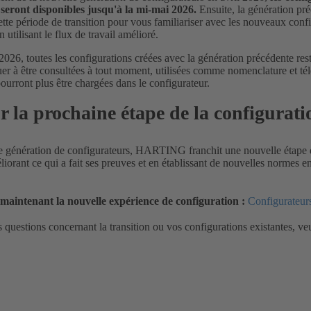
 seront disponibles jusqu'à la mi-mai 2026.
Ensuite, la génération pr
cette période de transition pour vous familiariser avec les nouveaux config
 utilisant le flux de travail amélioré.
n 2026, toutes les configurations créées avec la génération précédente 
er à être consultées à tout moment, utilisées comme nomenclature et té
pourront plus être chargées dans le configurateur.
r la prochaine étape de la configura
e génération de configurateurs, HARTING franchit une nouvelle étape 
liorant ce qui a fait ses preuves et en établissant de nouvelles normes e
maintenant la nouvelle expérience de configuration :
Configurateu
 questions concernant la transition ou vos configurations existantes, v