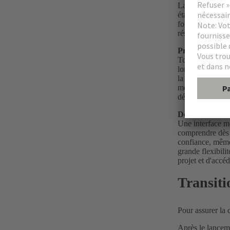
La nouvelle géné
étapes clés et e
fonctionnalité p
résultat complet 
Prenez des déci
Toutes les étape
long du processu
la prise de déci
mesures et les vu
détails technique
Découvrez une i
Une interface mo
comprendre dès l
confiance, même 
grande flexibili
projet et d'accé
Transiti
Pour assurer la c
Après le lancem