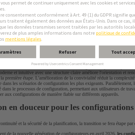
ration de configurateurs permet un processus de configuration plus rapid
n réduisant la complexité tout au long du flux de travail. Des conseils cl
ermettent aux utilisateurs de progresser plus rapidement dans les configur
et fiable.
sions en toute confiance grâce à une transparence totale et à des 
s de la configuration, les décisions relatives au système et les composant
s, ce qui crée un niveau élevé de transparence et de compréhension. La
sion en offrant une vision plus approfondie de la solution configurée. Les
es visuelles supplémentaires, aident les utilisateurs à mieux évaluer les 
s, augmentant ainsi leur confiance lors de la validation et de la finalisa
nterface moderne et intuitive et une configuration plus souple
derne et intuitive avec une structure claire améliore l'orientation et rend
a première étape. L'amélioration de la convivialité réduit la complexité
dans les scénarios de configuration les plus exigeants. Parallèlement, 
té dans le processus de configuration, permettant aux utilisateurs de trava
der aux configurations de manière fiable sur différents appareils.
on en douceur pour les configurations 
ontinuité et la sécurité de la planification, la transition se fera étape par
ent de la nouvelle génération de configurateurs en avril 2026,
les conf