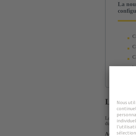
La nouv
configu
C
C
C
h
Les prin
La nouvelle géné
du processus de
Accélérez votr