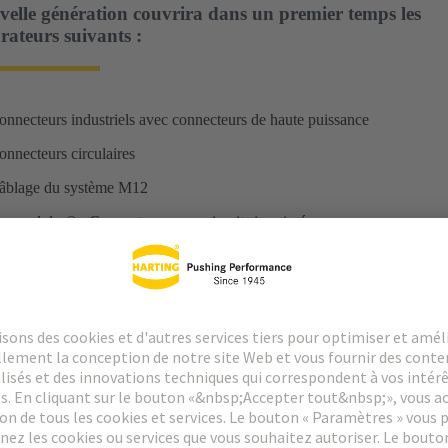
elle génération couvrira dans un premier temps les
rateurs suivants :
onnecteurs industriels avec connecteurs de haute puissance
onnecteurs circulaires
âblage du système M12
ar-modular® : Connecteurs pour circuits imprimés
cipales améliorations en un coup d'œi
ration apporte des améliorations ciblées qui renforcent l'efficacité, la t
 configuration.
e processus de configuration