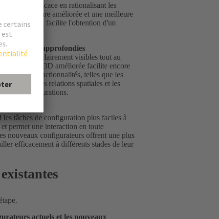
e et plus efficace en rationalisant les
airs, une structure améliorée et une meilleure
ations, ce qui facilite l'obtention d'un
connaissances approfondies
s requis sont clairement visibles tout au
 visualisation 3D améliorée facilite encore
 nouvelles fonctionnalités, telles que les
dimensions, les relations spatiales et les
tion des configurations.
 les tâches de configuration plus faciles à
 et permet une interaction en toute
les nouveaux configurateurs offrent une plus
iller efficacement à différents stades de leur
existantes
 étape.
igurateurs actuels et les nouveaux