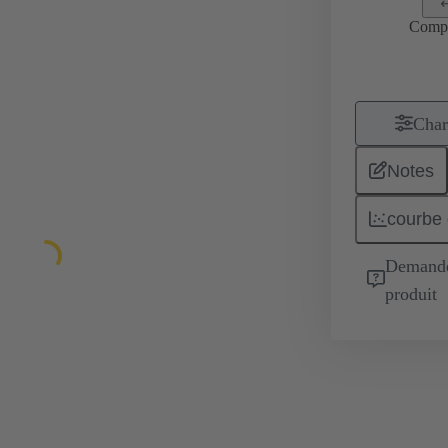
Comp
Char
Notes
courbe 
Demande 
produit