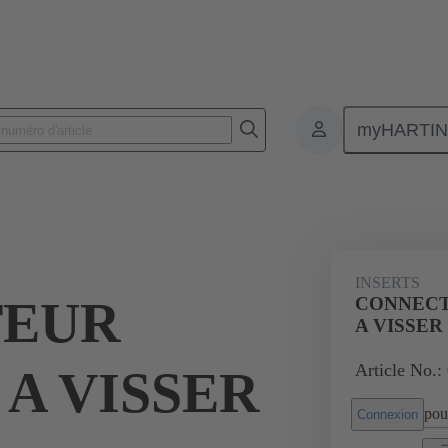
myHARTI
Connecteurs rectangulaires
Produits
Inserts monobloc
Pour ap
1
INSERTS
TEUR
CONNECT
A VISSER
Article No.:
A VISSER
pour
Connexion