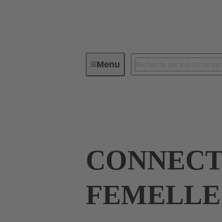
Menu
Connecteurs industriels / Han®
Intensités jusqu'à 16 A
09 33 010 270
CONNEC
FEMELLE 