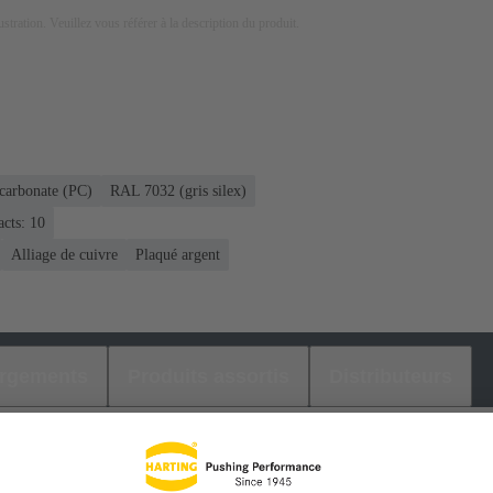
lustration. Veuillez vous référer à la description du produit.
carbonate (PC)
RAL 7032 (gris silex)
acts: 10
Alliage de cuivre
Plaqué argent
argements
Produits assortis
Distributeurs