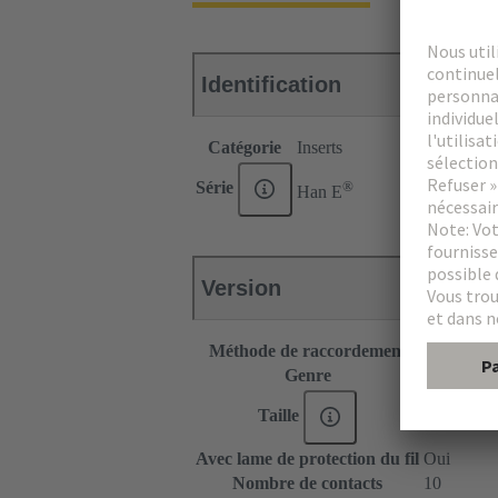
Identification
Catégorie
Inserts
®
Série
Han E
Version
Méthode de raccordement
Raccordem
Genre
Femelle
Taille
10 B
Avec lame de protection du fil
Oui
Nombre de contacts
10