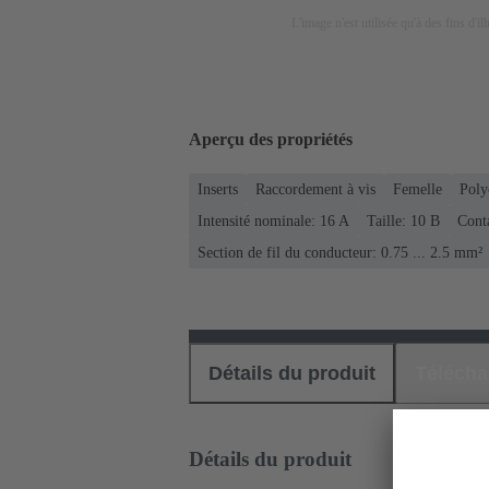
L'image n'est utilisée qu'à des fins d'il
Aperçu des propriétés
Inserts
Raccordement à vis
Femelle
Poly
Intensité nominale: ‌16 A
Taille: 10 B
Cont
Section de fil du conducteur: 0.75 ... 2.5 mm²
Détails du produit
Téléch
Détails du produit