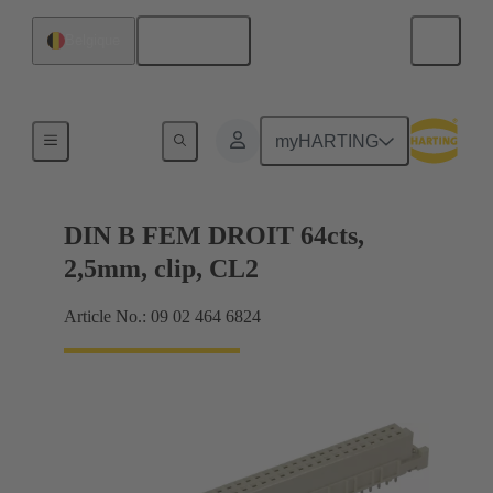
Français
Belgique
Raccordement carte mère à carte fille
myHARTING
DIN B FEM DROIT 64cts,
2,5mm, clip, CL2
Article No.: 09 02 464 6824