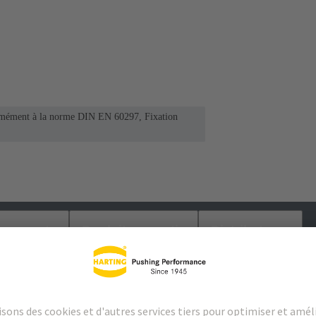
ormément à la norme DIN EN 60297, Fixation
argements
Produits assortis
Distributeurs