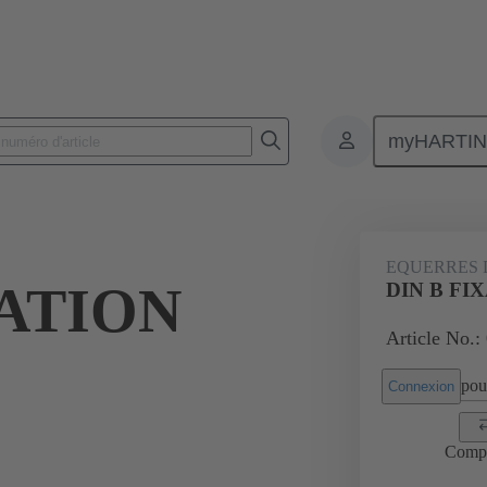
myHARTI
 9922
EQUERRES D
XATION
DIN B FI
Article No.:
pour
Connexion
Comp