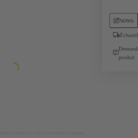
Notes
Échantil
Demande 
produit
lustration. Veuillez vous référer à la description du produit.