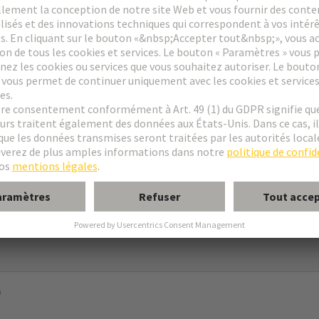
xation C
urs mâle
9in conformément à la norme DIN EN 60297
e
)