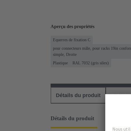
Aperçu des propriétés
Equerres de fixation C
pour connecteurs mâle, pour racks 19in conf
simple, Droite
Plastique
RAL 7032 (gris silex)
Détails du produit
Téléch
Détails du produit