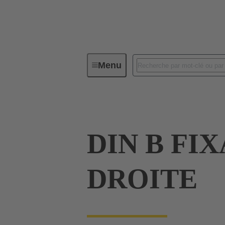
Menu
Série
Produits
09 02 000
DIN B FI
DROITE