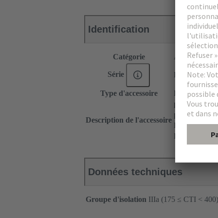
Identification
Catégorie
Accessoires
Série
DIN 41612
Type d'accessoire
Equerres de fi
pour connecte
pour racks 1
Description de l'accessoire
Fixation simpl
Droite
Données techniques
Groupe d'isolation
IIIa (175 ≤ CTI < 400