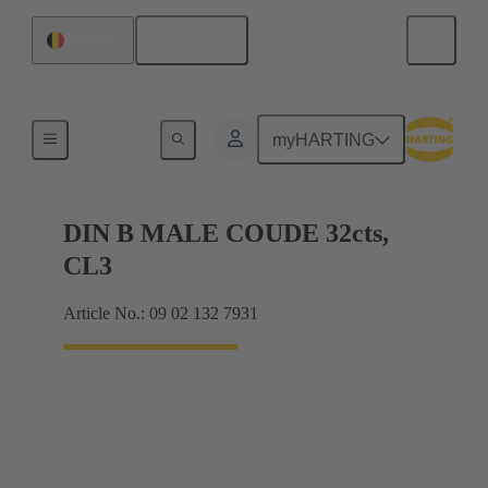
Français
Belgique
Raccordement carte mère à carte fille
myHARTING
DIN B MALE COUDE 32cts,
CL3
Article No.: 09 02 132 7931