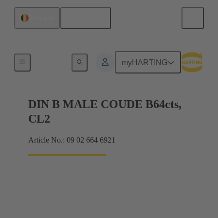
Français
Belgique
Raccordement carte mère à carte fille
myHARTING
DIN B MALE COUDE B64cts,
CL2
Article No.: 09 02 664 6921