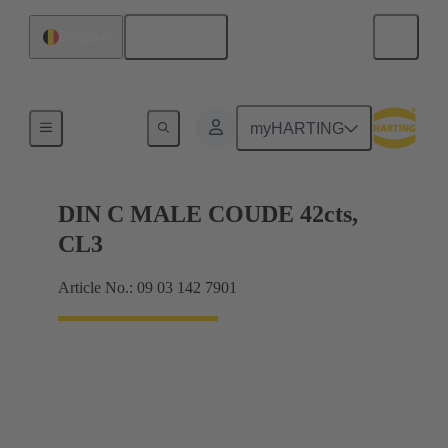
Français
Belgique
Raccordement carte mère à carte fille
myHARTING
DIN C MALE COUDE 42cts,
CL3
Article No.: 09 03 142 7901