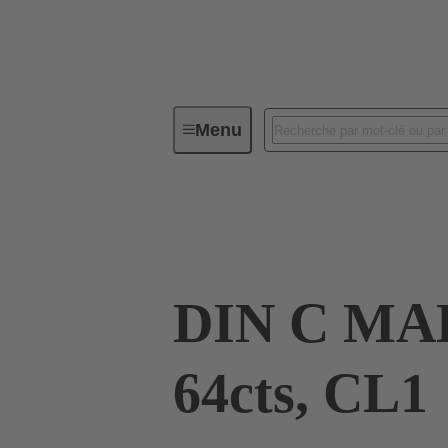
Menu
Connectivité d'Equipements
Co
09 03 164 2922
DIN C MA
64cts, CL1