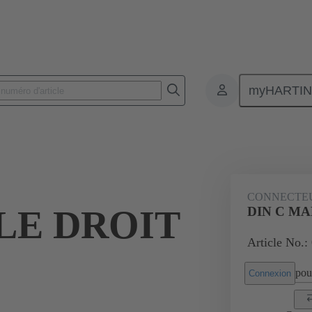
myHARTI
nnecteurs pour circuit imprimé
Connecteurs carte à carte
Produits
CONNECTE
LE DROIT
DIN C MAL
Article No.:
pour
Connexion