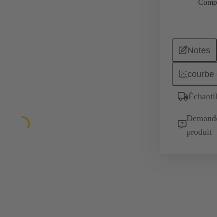
Comp
Notes
courbe 
Échantil
Demande 
produit