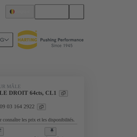
Français
Belgique
NG
Raccordement carte mère à carte fille
UR MÂLE
E DROIT 64cts, CL1
 09 03 164 2922
 connaître les prix et les disponibilités.