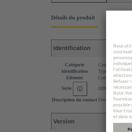
Détails du produit
Identification
Catégorie
Connecteurs
Identification
Type C
Elément
Connecteur mâle
Série
DIN 41612
Description du contact
Droit
Version