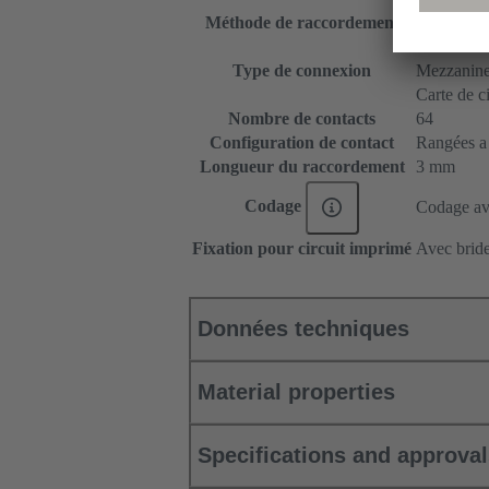
Méthode de raccordement
Raccordem
Carte mère 
Type de connexion
Mezzanin
Carte de c
Nombre de contacts
64
Configuration de contact
Rangées a e
Longueur du raccordement
3 mm
Codage
Codage ave
Fixation pour circuit imprimé
Avec bride
Données techniques
Material properties
Specifications and approva