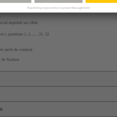
ent par soudage à la vague
à carte fille
e
ircuit imprimé sur câble
t c, positions 1, 2, ... , 31, 32
c perte de contacts
 de fixation
ls