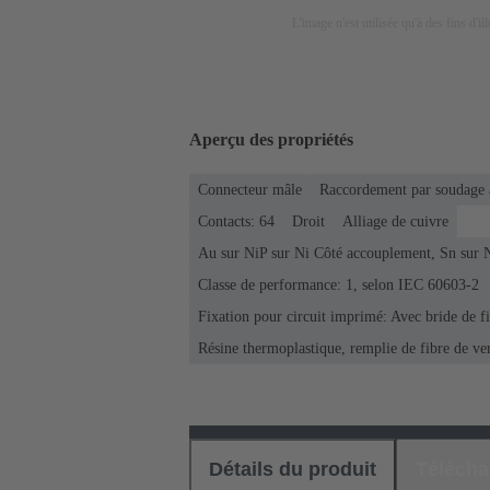
L'image n'est utilisée qu'à des fins d'il
Aperçu des propriétés
Connecteur mâle
Raccordement par soudage 
Contacts: 64
Droit
Alliage de cuivre
Au sur NiP sur Ni Côté accouplement, Sn sur 
Classe de performance: 1, selon IEC 60603-2
Fixation pour circuit imprimé: Avec bride de f
Résine thermoplastique, remplie de fibre de ve
Détails du produit
Téléch