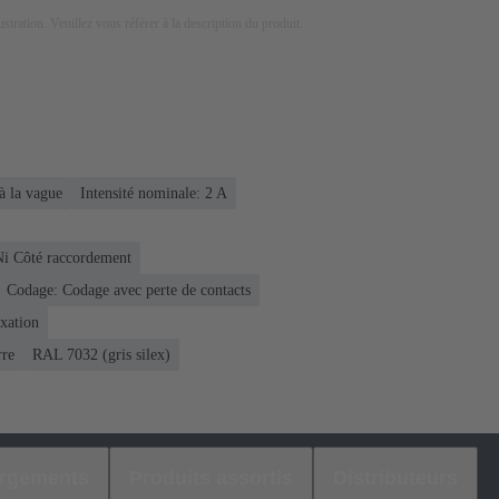
lustration. Veuillez vous référer à la description du produit.
à la vague
Intensité nominale: ‌2 A
Ni Côté raccordement
Codage: Codage avec perte de contacts
ixation
rre
RAL 7032 (gris silex)
argements
Produits assortis
Distributeurs