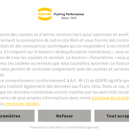
e M
 MH 21 + 5
form M 0+2
dule M, mâle, coudé