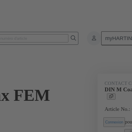
myHARTI
nnecteurs pour circuit imprimé
Connecteurs carte à carte
Produits
CONTACT C
ax FEM
DIN M Co
Article No.:
pour
Connexion