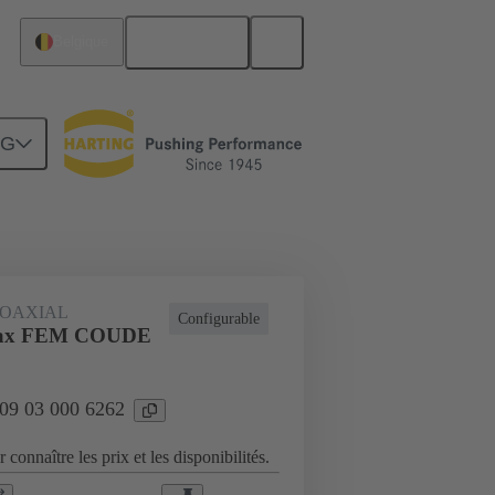
Français
Belgique
NG
Raccordement carte mère à carte fille
OAXIAL
Configurable
ax FEM COUDE
 09 03 000 6262
 connaître les prix et les disponibilités.