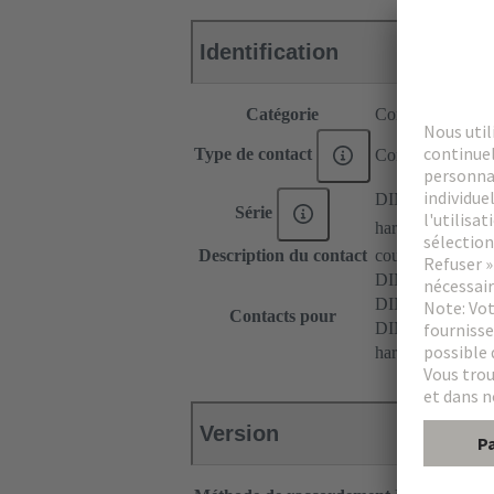
Identification
Catégorie
Contacts
Type de contact
Contact coaxial
DIN 41612
Série
har-modular®
Description du contact
coudé
DIN 41612 Typ
DIN 41612 Type
Contacts pour
DIN 41612 Bau
har-modular® Mo
Version