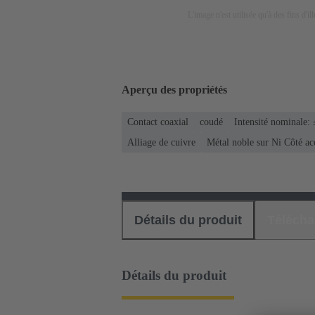
L'image n'est utilisée qu'à des fins d'il
Aperçu des propriétés
Contact coaxial
coudé
Intensité nominale:
Alliage de cuivre
Métal noble sur Ni Côté a
Détails du produit
Téléch
Détails du produit