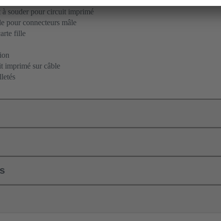
 à souder
à souder pour circuit imprimé
le pour connecteurs mâle
rte fille
ion
it imprimé sur câble
letés
ls