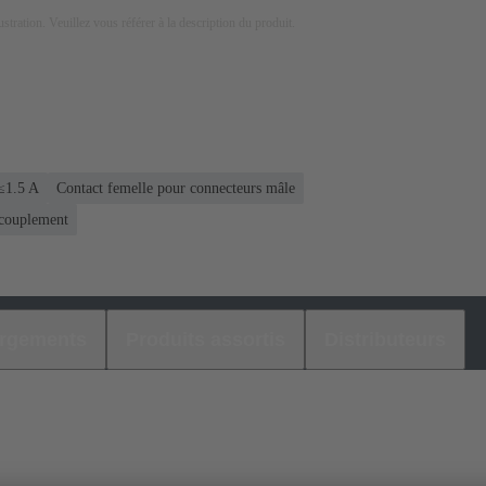
lustration. Veuillez vous référer à la description du produit.
 ≤1.5 A
Contact femelle pour connecteurs mâle
ccouplement
argements
Produits assortis
Distributeurs