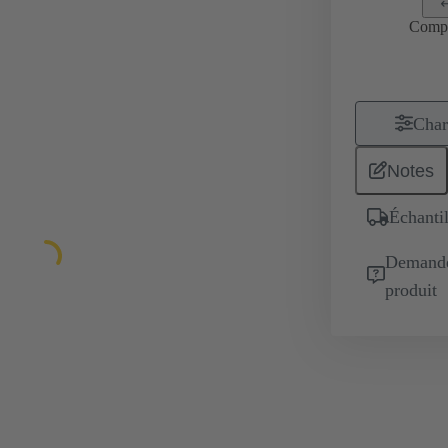
Comp
Char
Notes
Échantil
Demande 
produit