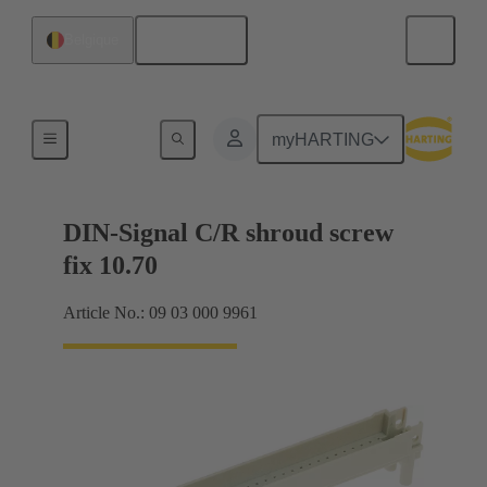
Français
Belgique
Raccordement carte mère à carte fille
myHARTING
DIN-Signal C/R shroud screw
fix 10.70
Article No.: 09 03 000 9961