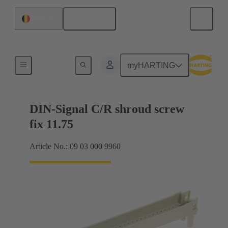
Français
Belgique
Raccordement carte mère à carte fille
myHARTING
DIN-Signal C/R shroud screw
fix 11.75
Article No.: 09 03 000 9960