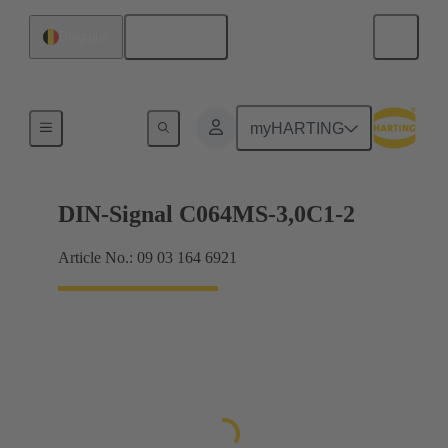
Français
Belgique
Raccordement carte mère à carte fille
myHARTING
DIN-Signal C064MS-3,0C1-2
Article No.: 09 03 164 6921