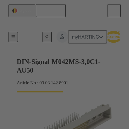
Français
Belgique
Raccordement carte mère à carte fille
myHARTING
DIN-Signal M042MS-3,0C1-
AU50
Article No.: 09 03 142 8901