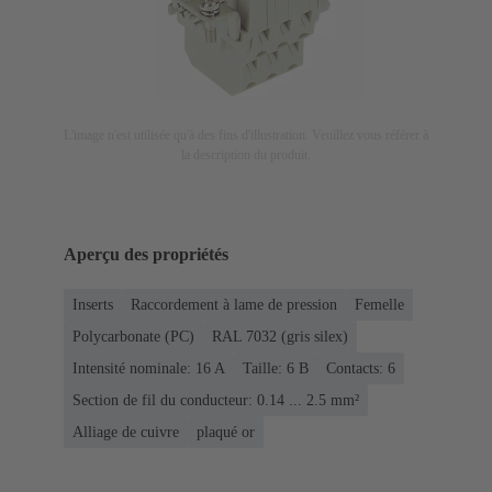
L'image n'est utilisée qu'à des fins d'illustration. Veuillez vous référer à
la description du produit.
Aperçu des propriétés
Inserts
Raccordement à lame de pression
Femelle
Polycarbonate (PC)
RAL 7032 (gris silex)
Intensité nominale: ‌16 A
Taille: 6 B
Contacts: 6
Section de fil du conducteur: 0.14 ... 2.5 mm²
Alliage de cuivre
plaqué or