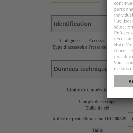
Identification
Catégorie
Accessoires
Type d'accessoire
Presse-étoupe
Données techniques
Limite de température
Couple de serrage
Taille de clé
Indice de protection selon IEC 60529
Taille