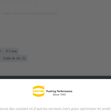
on. Veuillez vous référer à la description du produit.
5 ... 9.5 mm
Taille de clé: 22
argements
Produits assortis
Distributeurs