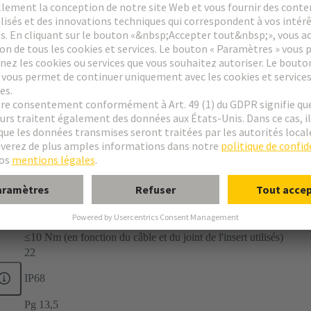
-40 ... +130 °C
≤10 Nm (en fonction du câble et du joint de l'insert utilisés)
22
IP68
Pg 13,5