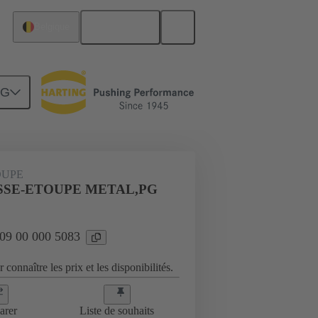
Français
Belgique
NG
es
09 00 000 5083
OUPE
SSE-ETOUPE METAL,PG
 09 00 000 5083
 connaître les prix et les disponibilités.
arer
Liste de souhaits