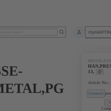
myHARTI
Connecteurs rectangulaires
Produits
Accessoires
Presse-étoup
PRESSE-ÉT
SE-
HAN,PRE
13,
Article No.:
METAL,PG
pour
Connexion
Comp