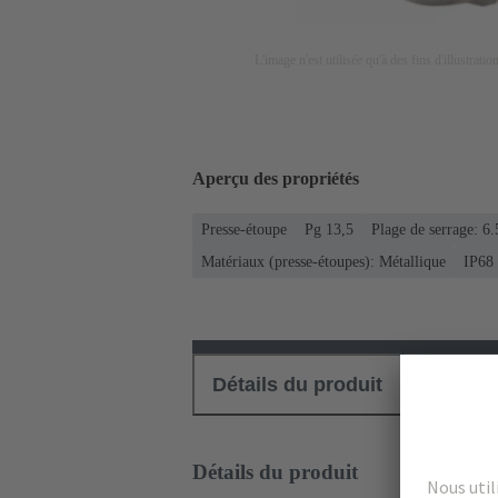
L'image n'est utilisée qu'à des fins d'illustrati
Aperçu des propriétés
Presse-étoupe
Pg 13,5
Plage de serrage: 6.
Matériaux (presse-étoupes): Métallique
IP68
Détails du produit
Téléch
Détails du produit