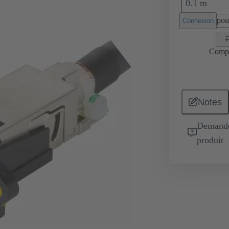
0.1 m
pour
Connexion
Comp
Notes
Demande 
produit