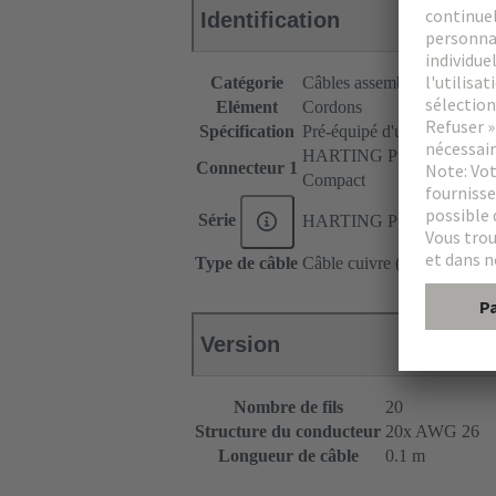
Identification
Catégorie
Câbles assemblés
Elément
Cordons
Spécification
Pré-équipé d'un côté
HARTING PushPull (V4) P
Connecteur 1
Compact
Série
HARTING PushPull (V4)
Type de câble
Câble cuivre (rond)
Version
Nombre de fils
20
Structure du conducteur
20x AWG 26
Longueur de câble
0.1 m