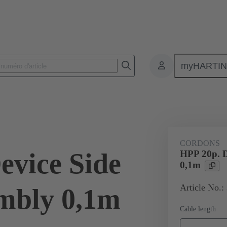
myHARTI
ètre
Puissance et signal
Produits
I/O Câbles assemblés
H
CORDONS
evice Side
HPP 20p. D
0,1m
Article No.:
mbly 0,1m
Cable length