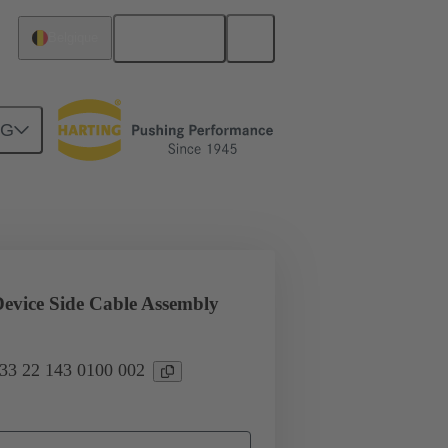
Français
Belgique
NG
ARTING PushPull (V4)
evice Side Cable Assembly
 33 22 143 0100 002