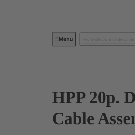
Menu
Confections de cordon et câbles au m
33 22 143 0100 002
HPP 20p. D
Cable Asse