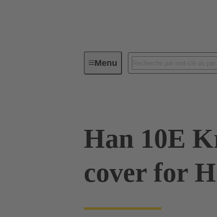
Menu
Série
Produits
09 33 010
Han 10E Kr
cover for 