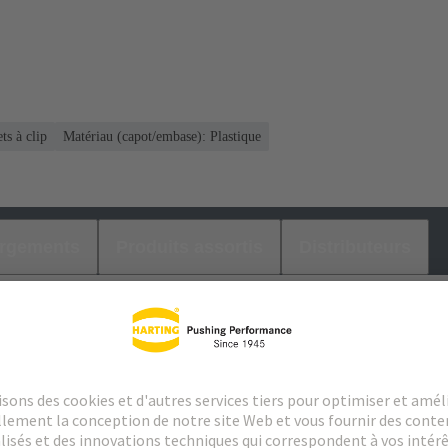
ts à clip
Matériau (capot/embase): Plastique
argements
Produits assortis
Distributeurs