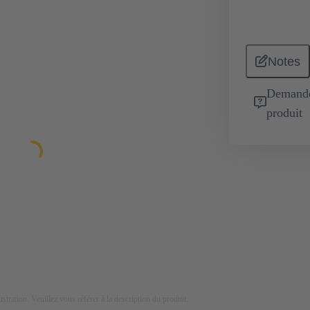
Notes
Demande 
produit
lustration. Veuillez vous référer à la description du produit.