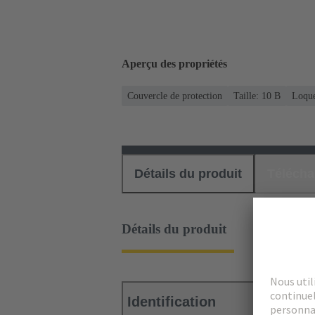
Aperçu des propriétés
Couvercle de protection
Taille: 10 B
Loque
Détails du produit
Téléch
Détails du produit
Identification