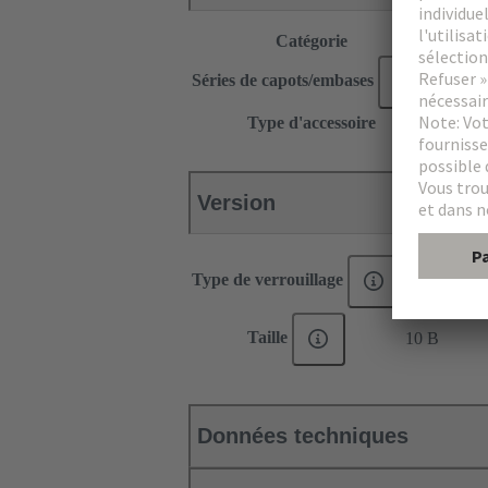
Catégorie
Accesso
Séries de capots/embases
Han-S
Type d'accessoire
Couverc
Version
Type de verrouillage
Loquets à c
Taille
10 B
Données techniques