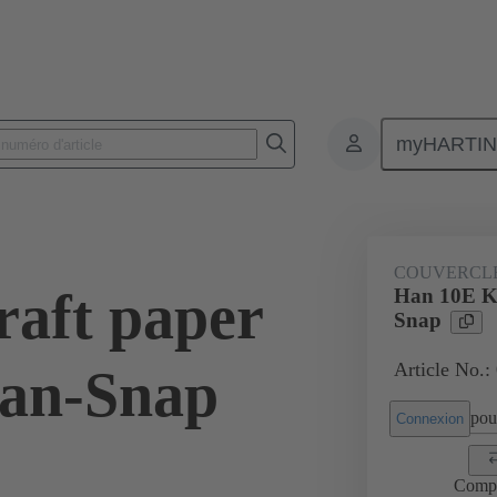
myHARTI
 5401
COUVERCLE
aft paper
Han 10E Kr
Snap
Article No.:
Han-Snap
pour
Connexion
Comp