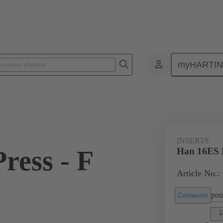
myHARTI
Connecteurs rectangulaires
Produits
Inserts monobloc
Pour ap
48 XL
INSERTS
ress - F
Han 16ES P
Article No.
pour
Connexion