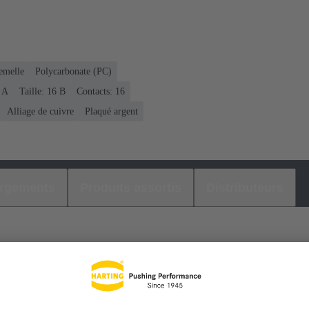
emelle
Polycarbonate (PC)
6 A
Taille: 16 B
Contacts: 16
Alliage de cuivre
Plaqué argent
argements
Produits assortis
Distributeurs