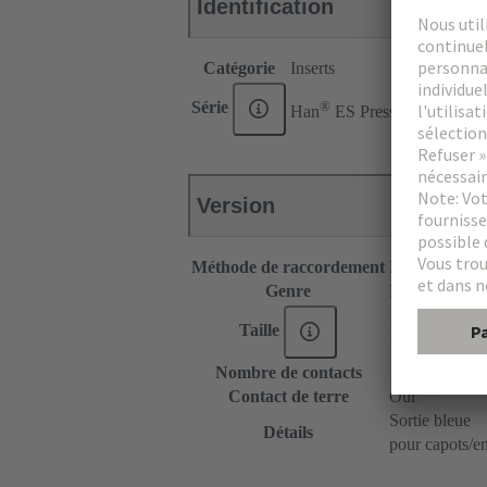
Identification
Catégorie
Inserts
®
Série
Han
ES Press
Version
Méthode de raccordement
Raccordement 
Genre
Femelle
Taille
16 B
Nombre de contacts
16
Contact de terre
Oui
Sortie bleue
Détails
pour capots/e