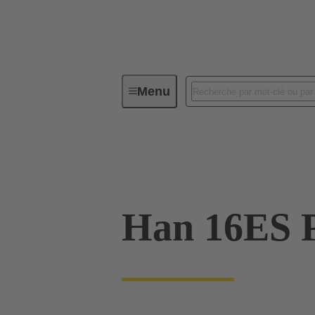
Menu
Connecteurs industriels / Han®
Intensités jusqu'à 16 A
09 33 016 27
Han 16ES P