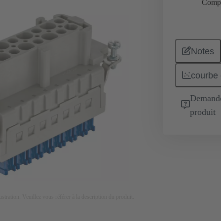
Comp
Notes
courbe 
Demande 
produit
lustration. Veuillez vous référer à la description du produit.