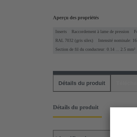
Aperçu des propriétés
Inserts
Raccordement à lame de pression
F
RAL 7032 (gris silex)
Intensité nominale: ‌1
Section de fil du conducteur: 0.14 ... 2.5 mm²
Détails du produit
Téléch
Détails du produit