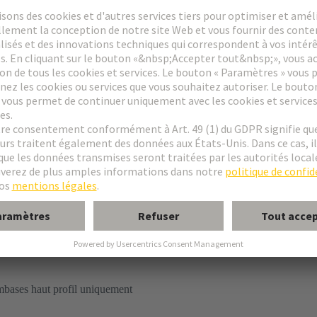
à lame de pression
mbases haut profil uniquement